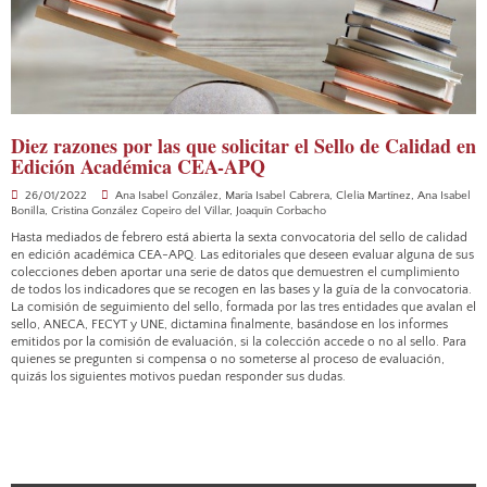
Diez razones por las que solicitar el Sello de Calidad en
Edición Académica CEA-APQ
26/01/2022
Ana Isabel González
,
María Isabel Cabrera
,
Clelia Martínez
,
Ana Isabel
Bonilla
,
Cristina González Copeiro del Villar
,
Joaquín Corbacho
Hasta mediados de febrero está abierta la sexta convocatoria del sello de calidad
en edición académica CEA-APQ. Las editoriales que deseen evaluar alguna de sus
colecciones deben aportar una serie de datos que demuestren el cumplimiento
de todos los indicadores que se recogen en las bases y la guía de la convocatoria.
La comisión de seguimiento del sello, formada por las tres entidades que avalan el
sello, ANECA, FECYT y UNE, dictamina finalmente, basándose en los informes
emitidos por la comisión de evaluación, si la colección accede o no al sello. Para
quienes se pregunten si compensa o no someterse al proceso de evaluación,
quizás los siguientes motivos puedan responder sus dudas.