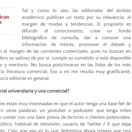
Tal y como lo veo, las editoriales del ámbito
ican
académico publican un texto por su relevancia, al
e
margen de modas y tendencias. El propósito es
difundir el conocimiento, crear un fondo
bibliográfico de consulta, dar a conocer una
información de interés, promover el debate y
sto al margen de las corrientes comerciales, pues no buscan en
bro es valioso de por sí, cumple su cometido si está disponible
vo y meritorio. No busca posicionarse en las listas de los más
la literatura comercial. Eso a mí me resulta muy gratificante,
io editorial en general.
rial universitaria y una comercial?
les están muy interesadas en que el autor tenga una base fiel de
 En otras palabras, un youtuber o podcaster que tenga miles
 contar con una base previa de lectores o clientes potenciales.
blico, habitual de televisión, usuario de Twitter / X que sepa
ores. Creo que eso es lo que determina ahora mismo que una