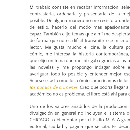
Mi trabajo consiste en recabar información, sele
contrastarla, ordenarla y presentarla de la me
posible. De alguna manera no me resisto a darle
de estilo, hacerlo del modo más apasionant
capaz. También elijo temas que a mí me despierta
de forma que no es dificil transmitir ese mismo 
lector. Me gusta mucho el cine, la cultura po
cómic, me interesa la historia contemporánea
que elijo un tema que me intrigaba gracias a las p
las novelas y me propongo indagar sobre el
averiguar todo lo posible y entender mejor es
Scorsese, así como los cómics americanos de los 
los cómics de crímenes
. Creo que podría llegar a
académico no es problema, el libro está ahí para q
Uno de los valores añadidos de la producción ci
divulgación en general no incluyen el sistema de
CHICAGO, o bien optar por el Estilo MLA. A grand
editorial, ciudad y página que se cita. Es deci