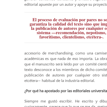
editorial apueste por un autor y apoye su proyect
El proceso de evaluación por pares no so
garantiza la calidad del texto sino que im
la publicación de autores por cualquier o
sistema —recomendación, nepotismo,
favoritismo, clientelismo, etcétera-.
accesorio de merchandising, como una camiset
académicas es que nada de eso importa. La obra 
que el manuscrito será leído por un comité cientí
texto desconoce a los miembros de dicho comité. A
publicación de autores por cualquier otro sis
etcétera— habitual de la industria editorial.
¿Por qué ha apostado por las editoriales universit
Siempre me gustó escribir. He escrito y dibuj
curiosamente, parece que lo que se me da mejor e