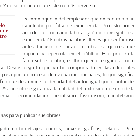
o. Y no se me ocurre un sistema más perverso.
Es como aquello del empleador que no contrata a un
lo
candidato por falta de experiencia. Pero sin poder
pide
acceder al mercado laboral ¿cómo conseguir esa
tro
experiencia? En otras palabras, tienes que ser famoso
antes incluso de lanzar tu obra si quieres que
impacte y repercuta en el público. Esto prioriza la
fama sobre la obra, el libro queda relegado a mero
a. Desde luego lo que yo he comprobado en las editoriales
pasa por un proceso de evaluación por pares, lo que significa
fico que desconoce la identidad del autor, igual que el autor del
sí no sólo se garantiza la calidad del texto sino que impide la
tema —recomendación, nepotismo, favoritismo, clientelismo,
arias para publicar sus obras?
ado cortometrajes, cómics, novelas gráficas, relatos... Pero
s el ensayo. Es algo que no esperaba, que descubrí al estudiar