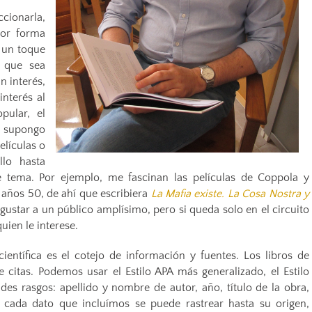
ccionarla,
jor forma
 un toque
e que sea
n interés,
interés al
pular, el
, supongo
elículas o
lo hasta
e tema. Por ejemplo, me fascinan las películas de Coppola y
años 50, de ahí que escribiera
La Mafia existe. La Cosa Nostra y
 gustar a un público amplísimo, pero si queda solo en el circuito
uien le interese.
entífica es el cotejo de información y fuentes. Los libros de
 citas. Podemos usar el Estilo APA más generalizado, el Estilo
es rasgos: apellido y nombre de autor, año, título de la obra,
r, cada dato que incluímos se puede rastrear hasta su origen,